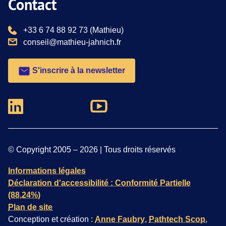
Contact
téléphone :
+33 6 74 88 92 73
(Mathieu)
email :
conseil@mathieu-jahnich.fr
S'inscrire à la newsletter
Nous suivre sur Youtube
Nous suivre sur Linkedin
© Copyright 2005 –
2026
| Tous droits réservés
Informations légales
Déclaration d'accessibilité : Conformité Partielle
(88,24%)
Plan de site
Conception et création :
Anne Faubry
,
Pathtech Scop
,